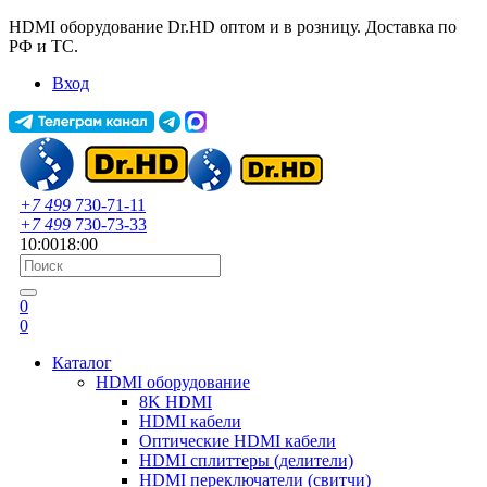
HDMI оборудование Dr.HD оптом и в розницу. Доставка по
РФ и ТС.
Вход
+7 499
730-71-11
+7 499
730-73-33
10:00
18:00
0
0
Каталог
HDMI оборудование
8K HDMI
HDMI кабели
Оптические HDMI кабели
HDMI сплиттеры (делители)
HDMI переключатели (свитчи)