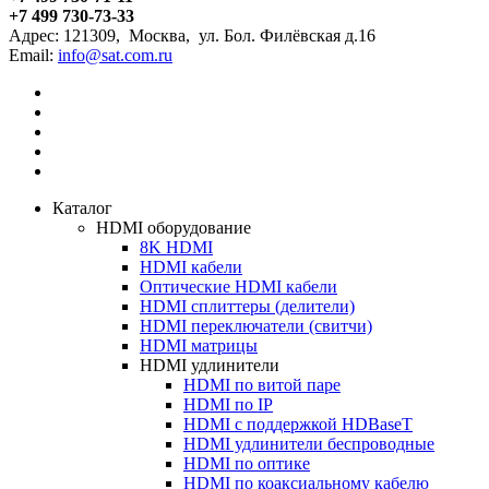
+7 499 730-73-33
Адрес:
121309
,
Москва
,
ул. Бол. Филёвская д.16
Email:
Каталог
HDMI оборудование
8K HDMI
HDMI кабели
Оптические HDMI кабели
HDMI сплиттеры (делители)
HDMI переключатели (свитчи)
HDMI матрицы
HDMI удлинители
HDMI по витой паре
HDMI по IP
HDMI с поддержкой HDBaseT
HDMI удлинители беспроводные
HDMI по оптике
HDMI по коаксиальному кабелю