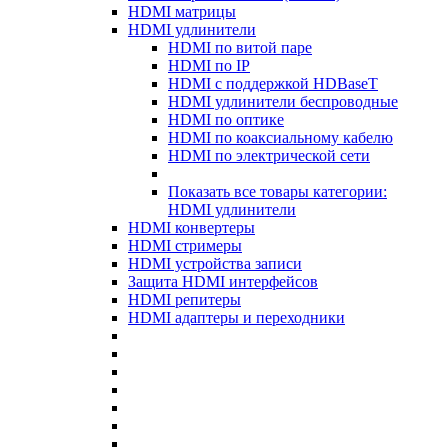
HDMI матрицы
HDMI удлинители
HDMI по витой паре
HDMI по IP
HDMI с поддержкой HDBaseT
HDMI удлинители беспроводные
HDMI по оптике
HDMI по коаксиальному кабелю
HDMI по электрической сети
Показать все товары категории:
HDMI удлинители
HDMI конвертеры
HDMI стримеры
HDMI устройства записи
Защита HDMI интерфейсов
HDMI репитеры
HDMI адаптеры и переходники