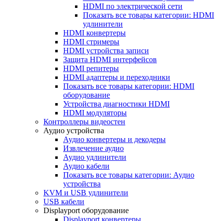
HDMI по электрической сети
Показать все товары категории: HDMI
удлинители
HDMI конвертеры
HDMI стримеры
HDMI устройства записи
Защита HDMI интерфейсов
HDMI репитеры
HDMI адаптеры и переходники
Показать все товары категории: HDMI
оборудование
Устройства диагностики HDMI
HDMI модуляторы
Контроллеры видеостен
Аудио устройства
Аудио конвертеры и декодеры
Извлечение аудио
Аудио удлинители
Аудио кабели
Показать все товары категории: Аудио
устройства
KVM и USB удлинители
USB кабели
Displayport оборудование
Displayport конвертеры