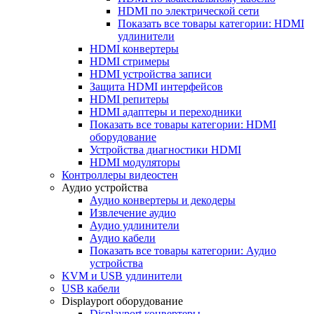
HDMI по электрической сети
Показать все товары категории: HDMI
удлинители
HDMI конвертеры
HDMI стримеры
HDMI устройства записи
Защита HDMI интерфейсов
HDMI репитеры
HDMI адаптеры и переходники
Показать все товары категории: HDMI
оборудование
Устройства диагностики HDMI
HDMI модуляторы
Контроллеры видеостен
Аудио устройства
Аудио конвертеры и декодеры
Извлечение аудио
Аудио удлинители
Аудио кабели
Показать все товары категории: Аудио
устройства
KVM и USB удлинители
USB кабели
Displayport оборудование
Displayport конвертеры