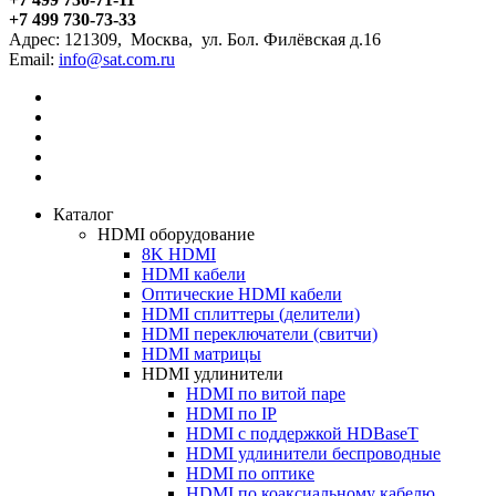
+7 499 730-73-33
Адрес:
121309
,
Москва
,
ул. Бол. Филёвская д.16
Email:
Каталог
HDMI оборудование
8K HDMI
HDMI кабели
Оптические HDMI кабели
HDMI сплиттеры (делители)
HDMI переключатели (свитчи)
HDMI матрицы
HDMI удлинители
HDMI по витой паре
HDMI по IP
HDMI с поддержкой HDBaseT
HDMI удлинители беспроводные
HDMI по оптике
HDMI по коаксиальному кабелю