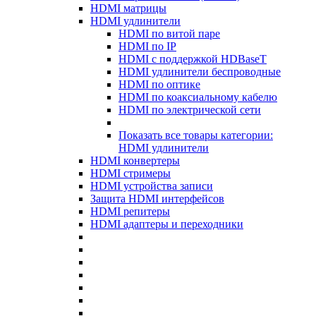
HDMI матрицы
HDMI удлинители
HDMI по витой паре
HDMI по IP
HDMI с поддержкой HDBaseT
HDMI удлинители беспроводные
HDMI по оптике
HDMI по коаксиальному кабелю
HDMI по электрической сети
Показать все товары категории:
HDMI удлинители
HDMI конвертеры
HDMI стримеры
HDMI устройства записи
Защита HDMI интерфейсов
HDMI репитеры
HDMI адаптеры и переходники