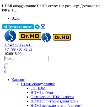
HDMI оборудование Dr.HD оптом и в розницу. Доставка по
РФ и ТС.
Вход
+7 499
730-71-11
+7 499
730-73-33
10:00
18:00
0
0
Каталог
HDMI оборудование
8K HDMI
HDMI кабели
Оптические HDMI кабели
HDMI сплиттеры (делители)
HDMI переключатели (свитчи)