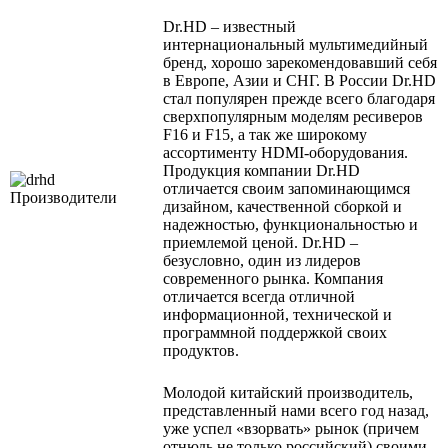
Dr.HD – известный
интернациональный мультимедийный
бренд, хорошо зарекомендовавший себя
в Европе, Азии и СНГ. В России Dr.HD
стал популярен прежде всего благодаря
сверхпопулярным моделям ресиверов
F16 и F15, а так же широкому
ассортименту HDMI-оборудования.
Продукция компании Dr.HD
отличается своим запоминающимся
дизайном, качественной сборкой и
надежностью, функциональностью и
приемлемой ценой. Dr.HD –
безусловно, один из лидеров
современного рынка. Компания
отличается всегда отличной
информационной, технической и
программной поддержкой своих
продуктов.
Молодой китайский производитель,
представленный нами всего год назад,
уже успел «взорвать» рынок (причем
отнюдь не только российский) своими