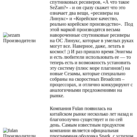
спутниковых ресиверов, «А что такое
SeZam?» - и он сразу скажет что это
означает два вещи, «ресиверы на
Линукс» и «Корейское качество,
реально корейское производство». Под
этой маркой производятся весьма
навороченные спутниковые ресиверы
на ОС Линукс, которые в умелых руках
могут все. Наверное, даже, летать в
космос! ;) И раз пришло время Энигмы
и есть любители использовать ее — то
теперь есть и возможность установить
эту систему (плюс море плагинов!) на
новые Сезамы, которые специально
собраны на скоростных Broadcom –
процессорах, и отлично конкурируют с
аналогичными предложениями на
рынке.
Компания Fulan появилась на
китайском рынке несколько лет назад и
благополучно существует и по сей
день. Самым известным продуктом
компании является официальная
программная оболочка Spark, с успехом