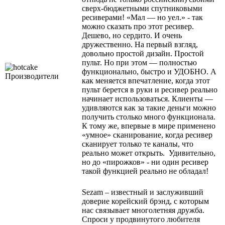
сверх-бюджетными спутниковыми
ресиверами! «Мал — но уел.» - так
можно сказать про этот ресивер.
Дешево, но сердито. И очень
дружественно. На первый взгляд,
довольно простой дизайн. Простой
пульт. Но при этом — полностью
функционально, быстро и УДОБНО. А
как меняется впечатление, когда этот
пульт берется в руки и ресивер реально
начинает использоваться. Клиенты —
удивляются как за такие деньги можно
получить столько много функционала.
К тому же, впервые в мире применено
«умное» сканирование, когда ресивер
сканирует только те каналы, что
реально может открыть. Удивительно,
но до «пирожков» - ни один ресивер
такой функцией реально не обладал!
Sezam – известный и заслуживший
доверие корейский брэнд, с которым
нас связывает многолетняя дружба.
Спроси у продвинутого любителя