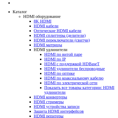
Каталог
HDMI оборудование
8K HDMI
HDMI кабели
Оптические HDMI кабели
HDMI сплиттеры (делители)
HDMI переключатели (свитчи)
HDMI матрицы
HDMI удлинители
HDMI по витой паре
HDMI по IP
HDMI с поддержкой HDBaseT
HDMI удлинители беспроводные
HDMI по оптике
HDMI по коаксиальному кабелю
HDMI по электрической сети
Показать все товары категории: HDMI
удлинители
HDMI конвертеры
HDMI стримеры
HDMI устройства записи
Защита HDMI интерфейсов
HDMI репитеры