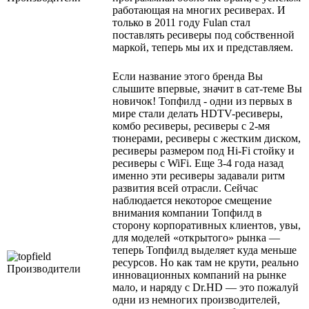
работающая на многих ресиверах. И
только в 2011 году Fulan стал
поставлять ресиверы под собственной
маркой, теперь мы их и представляем.
Если название этого бренда Вы
слышите впервые, значит в сат-теме Вы
новичок! Топфилд - одни из первых в
мире стали делать HDTV-ресиверы,
комбо ресиверы, ресиверы с 2-мя
тюнерами, ресиверы с жестким диском,
ресиверы размером под Hi-Fi стойку и
ресиверы c WiFi. Еще 3-4 года назад
именно эти ресиверы задавали ритм
развития всей отрасли. Сейчас
наблюдается некоторое смещение
внимания компании Топфилд в
сторону корпоративных клиентов, увы,
для моделей «открытого» рынка —
теперь Топфилд выделяет куда меньше
ресурсов. Но как там не крути, реально
инновационных компаний на рынке
мало, и наряду с Dr.HD — это пожалуй
одни из немногих производителей,