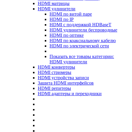
HDMI матрицы
HDMI удлинители
HDMI по витой паре
HDMI по IP
HDMI с поддержкой HDBaseT
HDMI удлинители беспроводные
HDMI по оптике
HDMI по коаксиальному кабелю
HDMI по электрической сети
Показать все товары категории:
HDMI удлинители
HDMI конвертеры
HDMI стримеры
HDMI устройства записи
Защита HDMI интерфейсов
HDMI репитеры
HDMI адаптеры и переходники