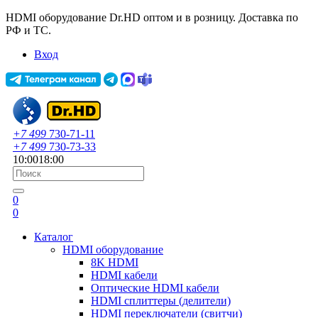
HDMI оборудование Dr.HD оптом и в розницу. Доставка по
РФ и ТС.
Вход
+7 499
730-71-11
+7 499
730-73-33
10:00
18:00
0
0
Каталог
HDMI оборудование
8K HDMI
HDMI кабели
Оптические HDMI кабели
HDMI сплиттеры (делители)
HDMI переключатели (свитчи)