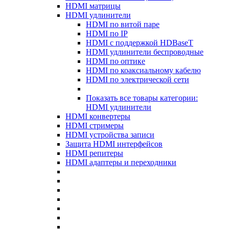
HDMI матрицы
HDMI удлинители
HDMI по витой паре
HDMI по IP
HDMI с поддержкой HDBaseT
HDMI удлинители беспроводные
HDMI по оптике
HDMI по коаксиальному кабелю
HDMI по электрической сети
Показать все товары категории:
HDMI удлинители
HDMI конвертеры
HDMI стримеры
HDMI устройства записи
Защита HDMI интерфейсов
HDMI репитеры
HDMI адаптеры и переходники