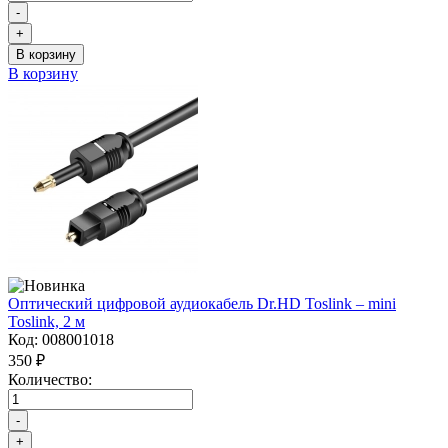
-
+
В корзину
В корзину
Оптический цифровой аудиокабель Dr.HD Toslink – mini
Toslink, 2 м
Код:
008001018
350 ₽
Количество:
-
+