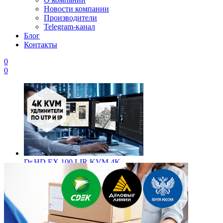
Новости компании
Производители
Telegram-канал
Блог
Контакты
0
0
Dr.HD EX 100 LIR KVM 4K –
Профессиональный 4K KVM
удлинитель по витой паре и IP