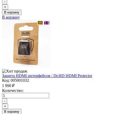
-
+
В корзину
В корзину
Защита HDMI интерфейсов / Dr.HD HDMI Protector
Код:
005001032
1 990 ₽
Количество:
-
+
В корзину