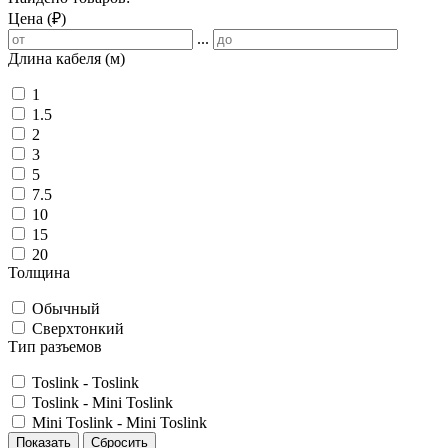
Цена (₽)
...
Длина кабеля (м)
1
1.5
2
3
5
7.5
10
15
20
Толщина
Обычный
Сверхтонкий
Тип разъемов
Toslink - Toslink
Toslink - Mini Toslink
Mini Toslink - Mini Toslink
Показать
Сбросить