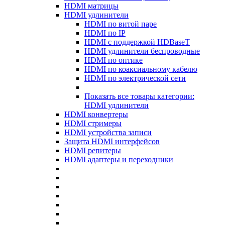
HDMI матрицы
HDMI удлинители
HDMI по витой паре
HDMI по IP
HDMI с поддержкой HDBaseT
HDMI удлинители беспроводные
HDMI по оптике
HDMI по коаксиальному кабелю
HDMI по электрической сети
Показать все товары категории:
HDMI удлинители
HDMI конвертеры
HDMI стримеры
HDMI устройства записи
Защита HDMI интерфейсов
HDMI репитеры
HDMI адаптеры и переходники