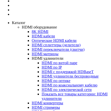
Каталог
HDMI оборудование
8K HDMI
HDMI кабели
Оптические HDMI кабели
HDMI сплиттеры (делители)
HDMI переключатели (свитчи)
HDMI матрицы
HDMI удлинители
HDMI по витой паре
HDMI по IP
HDMI с поддержкой HDBaseT
HDMI удлинители беспроводные
HDMI по оптике
HDMI по коаксиальному кабелю
HDMI по электрической сети
Показать все товары категории: HDMI
удлинители
HDMI конвертеры
HDMI стримеры