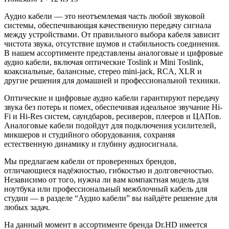
Аудио кабели — это неотъемлемая часть любой звуковой
системы, обеспечивающая качественную передачу сигнала
между устройствами. От правильного выбора кабеля зависит
чистота звука, отсутствие шумов и стабильность соединения.
В нашем ассортименте представлены аналоговые и цифровые
аудио кабели, включая оптические Toslink и Mini Toslink,
коаксиальные, балансные, стерео mini-jack, RCA, XLR и
другие решения для домашней и профессиональной техники.
Оптические и цифровые аудио кабели гарантируют передачу
звука без потерь и помех, обеспечивая идеальное звучание Hi-
Fi и Hi-Res систем, саундбаров, ресиверов, плееров и ЦАПов.
Аналоговые кабели подойдут для подключения усилителей,
микшеров и студийного оборудования, сохраняя
естественную динамику и глубину аудиосигнала.
Мы предлагаем кабели от проверенных брендов,
отличающиеся надёжностью, гибкостью и долговечностью.
Независимо от того, нужна ли вам компактная модель для
ноутбука или профессиональный межблочный кабель для
студии — в разделе “Аудио кабели” вы найдёте решение для
любых задач.
На данный момент в ассортименте бренда Dr.HD имеется