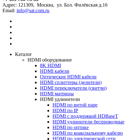
Адрес:
121309
,
Москва
,
ул. Бол. Филёвская д.16
Email:
Каталог
HDMI оборудование
8K HDMI
HDMI кабели
Оптические HDMI кабели
HDMI сплиттеры (делители)
HDMI переключатели (свитчи)
HDMI матрицы
HDMI удлинители
HDMI по витой паре
HDMI по IP
HDMI с поддержкой HDBaseT
HDMI удлинители беспроводные
HDMI по оптике
HDMI по коаксиальному кабелю
HDMI по электрической сети