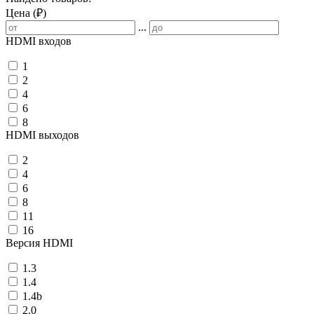
Цена (₽)
...
HDMI входов
1
2
4
6
8
HDMI выходов
2
4
6
8
11
16
Версия HDMI
1.3
1.4
1.4b
2.0