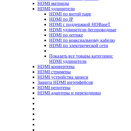
HDMI матрицы
HDMI удлинители
HDMI по витой паре
HDMI по IP
HDMI с поддержкой HDBaseT
HDMI удлинители беспроводные
HDMI по оптике
HDMI по коаксиальному кабелю
HDMI по электрической сети
Показать все товары категории:
HDMI удлинители
HDMI конвертеры
HDMI стримеры
HDMI устройства записи
Защита HDMI интерфейсов
HDMI репитеры
HDMI адаптеры и переходники