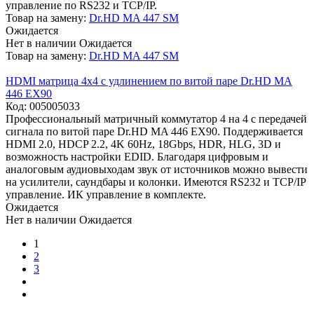
управление по RS232 и TCP/IP.
Товар на замену:
Dr.HD MA 447 SM
Ожидается
Нет в наличии
Ожидается
Товар на замену:
Dr.HD MA 447 SM
HDMI матрица 4x4 с удлинением по витой паре Dr.HD MA
446 EX90
Код:
005005033
Профессиональный матричный коммутатор 4 на 4 с передачей
сигнала по витой паре Dr.HD MA 446 EX90. Поддерживается
HDMI 2.0, HDCP 2.2, 4K 60Hz, 18Gbps, HDR, HLG, 3D и
возможность настройки EDID. Благодаря цифровым и
аналоговым аудиовыходам звук от источников можно вывести
на усилители, саундбары и колонки. Имеются RS232 и TCP/IP
управление. ИК управление в комплекте.
Ожидается
Нет в наличии
Ожидается
1
2
3