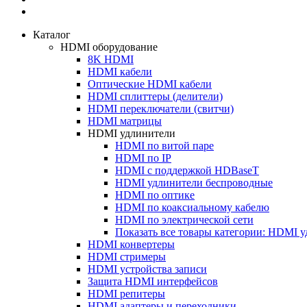
Каталог
HDMI оборудование
8K HDMI
HDMI кабели
Оптические HDMI кабели
HDMI сплиттеры (делители)
HDMI переключатели (свитчи)
HDMI матрицы
HDMI удлинители
HDMI по витой паре
HDMI по IP
HDMI с поддержкой HDBaseT
HDMI удлинители беспроводные
HDMI по оптике
HDMI по коаксиальному кабелю
HDMI по электрической сети
Показать все товары категории: HDMI 
HDMI конвертеры
HDMI стримеры
HDMI устройства записи
Защита HDMI интерфейсов
HDMI репитеры
HDMI адаптеры и переходники