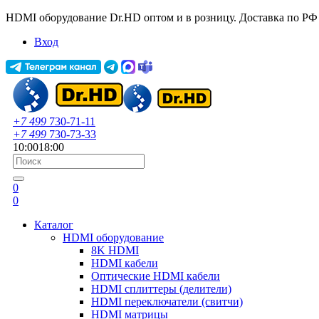
HDMI оборудование Dr.HD оптом и в розницу. Доставка по РФ
Вход
+7 499
730-71-11
+7 499
730-73-33
10:00
18:00
0
0
Каталог
HDMI оборудование
8K HDMI
HDMI кабели
Оптические HDMI кабели
HDMI сплиттеры (делители)
HDMI переключатели (свитчи)
HDMI матрицы