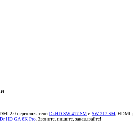
ва
HDMI 2.0 переключатели
Dr.HD SW 417 SM
и
SW 217 SM
,
HDMI р
Dr.HD GA 8K Pro
. Звоните, пишите, заказывайте!