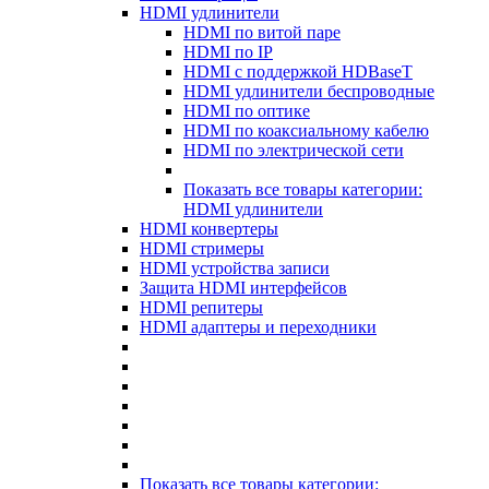
HDMI удлинители
HDMI по витой паре
HDMI по IP
HDMI с поддержкой HDBaseT
HDMI удлинители беспроводные
HDMI по оптике
HDMI по коаксиальному кабелю
HDMI по электрической сети
Показать все товары категории:
HDMI удлинители
HDMI конвертеры
HDMI стримеры
HDMI устройства записи
Защита HDMI интерфейсов
HDMI репитеры
HDMI адаптеры и переходники
Показать все товары категории: