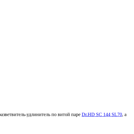
азветвитель-удлинитель по витой паре
Dr.HD SC 144 SL70
, а