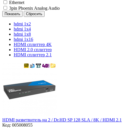
Ethernet
3pin Phoenix Analog Audio
Показать
Сбросить
hdmi 1x2
hdmi 1x4
hdmi 1x8
hdmi 1x16
HDMI сплиттер 4K
HDMI 2.0 сплиттер
HDMI сплиттер 2.1
HDMI разветвитель на 2 / Dr.HD SP 128 SLA / 8K / HDMI 2.1
Код:
005008055