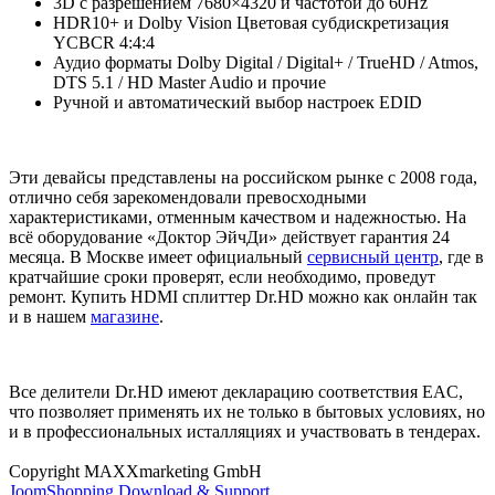
3D с разрешением 7680×4320 и частотой до 60Hz
HDR10+ и Dolby Vision Цветовая субдискретизация
YCBCR 4:4:4
Аудио форматы Dolby Digital / Digital+ / TrueHD / Atmos,
DTS 5.1 / HD Master Audio и прочие
Ручной и автоматический выбор настроек EDID
Эти девайсы представлены на российском рынке с 2008 года,
отлично себя зарекомендовали превосходными
характеристиками, отменным качеством и надежностью. На
всё оборудование «Доктор ЭйчДи» действует гарантия 24
месяца. В Москве имеет официальный
сервисный центр
, где в
кратчайшие сроки проверят, если необходимо, проведут
ремонт. Купить HDMI сплиттер Dr.HD можно как онлайн так
и в нашем
магазине
.
Все делители Dr.HD имеют декларацию соответствия EAC,
что позволяет применять их не только в бытовых условиях, но
и в профессиональных исталляциях и участвовать в тендерах.
Copyright MAXXmarketing GmbH
JoomShopping Download & Support