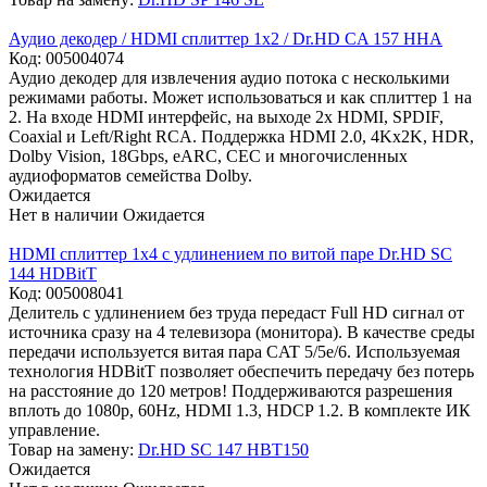
Аудио декодер / HDMI сплиттер 1х2 / Dr.HD CA 157 HHA
Код:
005004074
Аудио декодер для извлечения аудио потока с несколькими
режимами работы. Может использоваться и как сплиттер 1 на
2. На входе HDMI интерфейс, на выходе 2x HDMI, SPDIF,
Coaxial и Left/Right RCA. Поддержка HDMI 2.0, 4Kx2K, HDR,
Dolby Vision, 18Gbps, eARC, CEC и многочисленных
аудиоформатов семейства Dolby.
Ожидается
Нет в наличии
Ожидается
HDMI сплиттер 1x4 с удлинением по витой паре Dr.HD SC
144 HDBitT
Код:
005008041
Делитель с удлинением без труда передаст Full HD сигнал от
источника сразу на 4 телевизора (монитора). В качестве среды
передачи используется витая пара CAT 5/5e/6. Используемая
технология HDBitT позволяет обеспечить передачу без потерь
на расстояние до 120 метров! Поддерживаются разрешения
вплоть до 1080p, 60Hz, HDMI 1.3, HDCP 1.2. В комплекте ИК
управление.
Товар на замену:
Dr.HD SC 147 HBT150
Ожидается