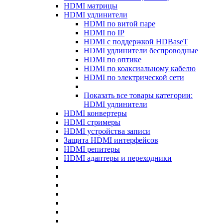
HDMI матрицы
HDMI удлинители
HDMI по витой паре
HDMI по IP
HDMI с поддержкой HDBaseT
HDMI удлинители беспроводные
HDMI по оптике
HDMI по коаксиальному кабелю
HDMI по электрической сети
Показать все товары категории:
HDMI удлинители
HDMI конвертеры
HDMI стримеры
HDMI устройства записи
Защита HDMI интерфейсов
HDMI репитеры
HDMI адаптеры и переходники