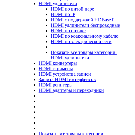
HDMI удлинители
HDMI по витой паре
HDMI по IP
HDMI с поддержкой HDBaseT
HDMI удлинители беспроводные
HDMI по оптике
HDMI по коаксиальному кабелю
HDMI по электрической сети
Показать все товары категории:
HDMI удлинители
HDMI конвертеры
HDMI стримеры
HDMI устройства записи
Защита HDMI интерфейсов
HDMI репитеры
HDMI адаптеры и переходники
Показать все товары категории: