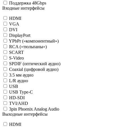
Поддержка 48Gbps
Входные интерфейсы
HDMI
VGA
DVI
DisplayPort
YPbPr («компонентный»)
RCA («тюльпаны»)
SCART
S-Video
SPDIF (оптический аудио)
Coaxial (цифровой аудио)
3.5 мм аудио
L/R аудио
USB
USB Type-C
HD-SDI
TVI/AHD
3pin Phoenix Analog Audio
Выходные интерфейсы
HDMI