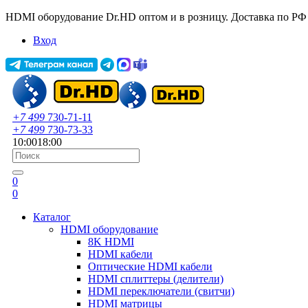
HDMI оборудование Dr.HD оптом и в розницу. Доставка по РФ
Вход
+7 499
730-71-11
+7 499
730-73-33
10:00
18:00
0
0
Каталог
HDMI оборудование
8K HDMI
HDMI кабели
Оптические HDMI кабели
HDMI сплиттеры (делители)
HDMI переключатели (свитчи)
HDMI матрицы