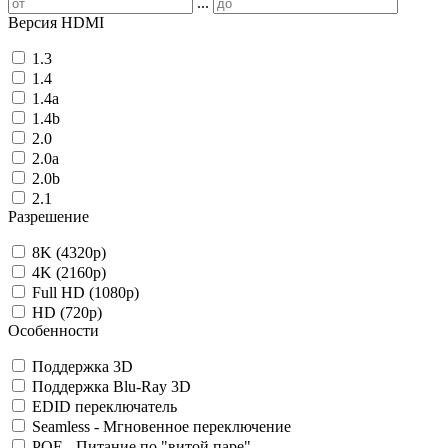
...
Версия HDMI
1.3
1.4
1.4a
1.4b
2.0
2.0a
2.0b
2.1
Разрешение
8K (4320p)
4K (2160p)
Full HD (1080p)
HD (720p)
Особенности
Поддержка 3D
Поддержка Blu-Ray 3D
EDID переключатель
Seamless - Мгновенное переключение
POE - Питание по "витой паре"