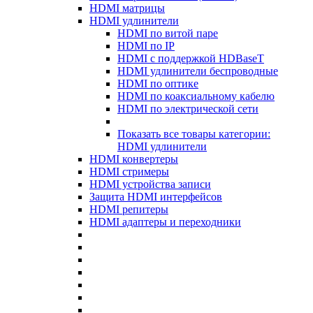
HDMI матрицы
HDMI удлинители
HDMI по витой паре
HDMI по IP
HDMI с поддержкой HDBaseT
HDMI удлинители беспроводные
HDMI по оптике
HDMI по коаксиальному кабелю
HDMI по электрической сети
Показать все товары категории:
HDMI удлинители
HDMI конвертеры
HDMI стримеры
HDMI устройства записи
Защита HDMI интерфейсов
HDMI репитеры
HDMI адаптеры и переходники