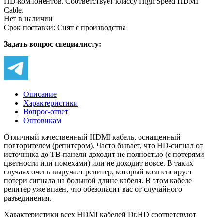
HD-компонентов. Соответствует классу High Speed HDMI
Cable.
Нет в наличии
Срок поставки: Снят с производства
Задать вопрос специалисту:
Описание
Характеристики
Вопрос-ответ
Оптовикам
Отличный качественный HDMI кабель, оснащенный
повторителем (репитером). Часто бывает, что HD-сигнал от
источника до ТВ-панели доходит не полностью (с потерями
цветности или помехами) или не доходит вовсе. В таких
случаях очень выручает репитер, который компенсирует
потери сигнала на большой длине кабеля. В этом кабеле
репитер уже впаен, что обезопасит вас от случайного
разъединения.
Характеристики всех HDMI кабелей Dr.HD соответсвуют