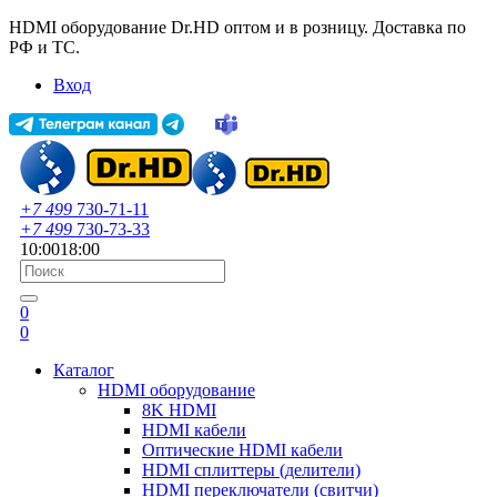
HDMI оборудование Dr.HD оптом и в розницу. Доставка по
РФ и ТС.
Вход
+7 499
730-71-11
+7 499
730-73-33
10:00
18:00
0
0
Каталог
HDMI оборудование
8K HDMI
HDMI кабели
Оптические HDMI кабели
HDMI сплиттеры (делители)
HDMI переключатели (свитчи)