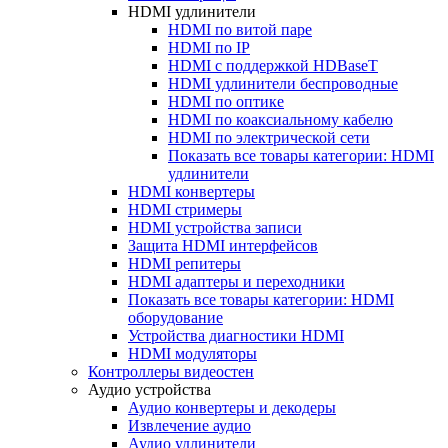
HDMI удлинители
HDMI по витой паре
HDMI по IP
HDMI с поддержкой HDBaseT
HDMI удлинители беспроводные
HDMI по оптике
HDMI по коаксиальному кабелю
HDMI по электрической сети
Показать все товары категории: HDMI
удлинители
HDMI конвертеры
HDMI стримеры
HDMI устройства записи
Защита HDMI интерфейсов
HDMI репитеры
HDMI адаптеры и переходники
Показать все товары категории: HDMI
оборудование
Устройства диагностики HDMI
HDMI модуляторы
Контроллеры видеостен
Аудио устройства
Аудио конвертеры и декодеры
Извлечение аудио
Аудио удлинители