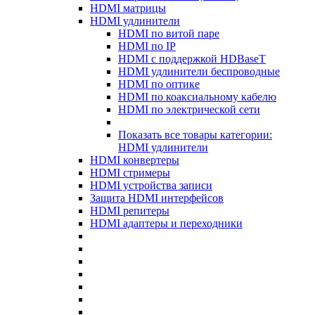
HDMI матрицы
HDMI удлинители
HDMI по витой паре
HDMI по IP
HDMI с поддержкой HDBaseT
HDMI удлинители беспроводные
HDMI по оптике
HDMI по коаксиальному кабелю
HDMI по электрической сети
Показать все товары категории:
HDMI удлинители
HDMI конвертеры
HDMI стримеры
HDMI устройства записи
Защита HDMI интерфейсов
HDMI репитеры
HDMI адаптеры и переходники