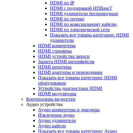
HDMI по IP
HDMI с поддержкой HDBaseT
HDMI удлинители беспроводные
HDMI по оптике
HDMI по коаксиальному кабелю
HDMI по электрической сети
Показать все товары категории: HDMI
удлинители
HDMI конвертеры
HDMI стримеры
HDMI устройства записи
Защита HDMI интерфейсов
HDMI репитеры
HDMI адаптеры и переходники
Показать все товары категории: HDMI
оборудование
Устройства диагностики HDMI
HDMI модуляторы
Контроллеры видеостен
Аудио устройства
Аудио конвертеры и декодеры
Извлечение аудио
Аудио удлинители
Аудио кабели
Показать все товары категории: Аудио