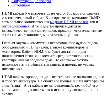
Сопутствующие товары
Оптовикам
HDMI кабель 6 м встречается не часто. Гораздо популярнее
его пятиметровый собрат. В ассортименте компании Dr.HD
есть большое количество как
медных HDMI кабелей
, так и
оптоволоконных
. И те и другие производятся из
высококачественных материалов, проходят многочисленные
тесты и имеют вполне демократичный ценник.
Главная задача – коммутация всевозможного аудио- видео-
оборудования и ТВ панелей, а также компьютеров и
мониторов. Кабеля HDMI 6 м будет достаточно для
подключения техники в комнате среднестатистической
квартире или загородном доме. Но его также можно
использовать и в офисах, магазинах и прочих не жилых
помещениях.
HDMI кабель, провод, шнур – все это разные названия одного
и того же аксессуара. На обоих его концах HDMI интерфейсы
типа "папа". Этот кабель не направленный, т.е. любой его
конец можно подключать как к источнику сигнала, так и к
экрану.