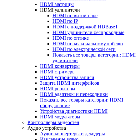
HDMI матрицы
HDMI удлинители
HDMI по витой паре
HDMI по IP
HDMI с поддержкой HDBaseT
HDMI удлинители беспроводные
HDMI по оптике
HDMI по коаксиальному кабелю
HDMI по электрической сети
Показать все товары категории: HDMI
удлинители
HDMI конвертеры
HDMI стримеры
HDMI устройства записи
Защита HDMI интерфейсов
HDMI репитеры
HDMI адаптеры и переходники
Показать все товары категории: HDMI
оборудование
Устройства диагностики HDMI
HDMI модуляторы
Контроллеры видеостен
Аудио устройства
Аудио конвертеры и декодеры
Извлечение аудио