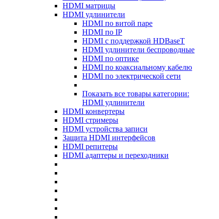
HDMI матрицы
HDMI удлинители
HDMI по витой паре
HDMI по IP
HDMI с поддержкой HDBaseT
HDMI удлинители беспроводные
HDMI по оптике
HDMI по коаксиальному кабелю
HDMI по электрической сети
Показать все товары категории:
HDMI удлинители
HDMI конвертеры
HDMI стримеры
HDMI устройства записи
Защита HDMI интерфейсов
HDMI репитеры
HDMI адаптеры и переходники