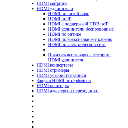
HDMI матрицы
HDMI удлинители
HDMI по витой паре
HDMI по IP
HDMI с поддержкой HDBaseT
HDMI удлинители беспроводные
HDMI по оптике
HDMI по коаксиальному кабелю
HDMI по электрической сети
Показать все товары категории:
HDMI удлинители
HDMI конвертеры
HDMI стримеры
HDMI устройства записи
Защита HDMI интерфейсов
HDMI репитеры
HDMI адаптеры и переходники