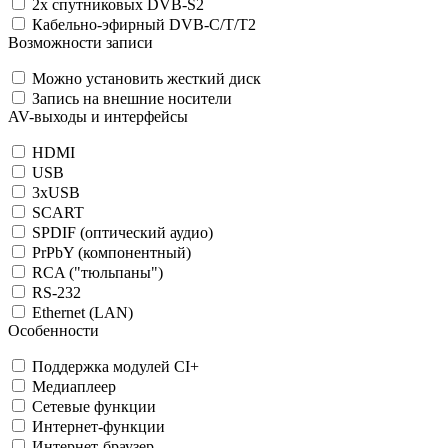
2x спутниковых DVB-S2
Кабельно-эфирный DVB-C/T/T2
Возможности записи
Можно установить жесткий диск
Запись на внешние носители
AV-выходы и интерфейсы
HDMI
USB
3xUSB
SCART
SPDIF (оптический аудио)
PrPbY (компонентный)
RCA ("тюльпаны")
RS-232
Ethernet (LAN)
Особенности
Поддержка модулей CI+
Медиаплеер
Сетевые функции
Интернет-функции
Интернет-браузер