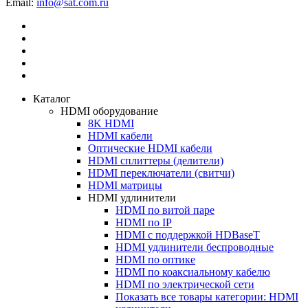
Email:
Каталог
HDMI оборудование
8K HDMI
HDMI кабели
Оптические HDMI кабели
HDMI сплиттеры (делители)
HDMI переключатели (свитчи)
HDMI матрицы
HDMI удлинители
HDMI по витой паре
HDMI по IP
HDMI с поддержкой HDBaseT
HDMI удлинители беспроводные
HDMI по оптике
HDMI по коаксиальному кабелю
HDMI по электрической сети
Показать все товары категории: HDMI