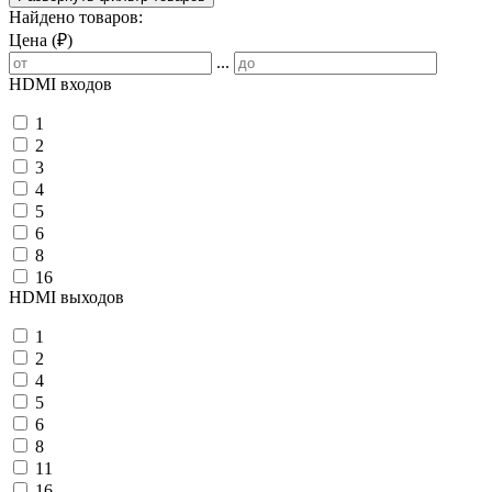
Найдено товаров:
Цена (₽)
...
HDMI входов
1
2
3
4
5
6
8
16
HDMI выходов
1
2
4
5
6
8
11
16