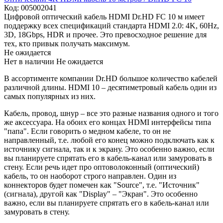
Код:
005002041
Цифровой оптический кабель HDMI Dr.HD FC 10 м имеет
поддержку всех спецификаций стандарта HDMI 2.0: 4K, 60Hz,
3D, 18Gbps, HDR и прочее. Это превосходное решение для
тех, кто привык получать максимум.
Не ожидается
Нет в наличии
Не ожидается
В ассортименте компании Dr.HD большое количество кабелей
различной длины. HDMI 10 – десятиметровый кабель один из
самых популярных из них.
Кабель, провод, шнур – все это разные названия одного и того
же аксессуара. На обоих его концах HDMI интерфейсы типа
"папа". Если говорить о медном кабеле, то он не
направленный, т.е. любой его конец можно подключать как к
источнику сигнала, так и к экрану. Это особенно важно, если
вы планируете спрятать его в кабель-канал или замуровать в
стену. Если речь идет про оптоволоконный (оптический)
кабель, то он наоборот строго направлен. Один из
коннекторов будет помечен как "Source", т.е. "Источник"
(сигнала), другой как "Display" – "Экран". Это особенно
важно, если вы планируете спрятать его в кабель-канал или
замуровать в стену.