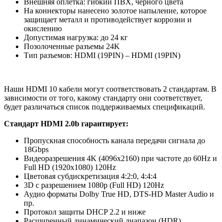
Внешняя оплётка: гибкий ПВХ, черного цвета
На коннекторы нанесено золотое напыление, которое
защищает металл и противодействует коррозии и
окислению
Допустимая нагрузка: до 24 кг
Позолоченные разъемы 24K
Тип разъемов: HDMI (19PIN) – HDMI (19PIN)
Наши HDMI 10 кабели могут соответствовать 2 стандартам. В
зависимости от того, какому стандарту они соответствует,
будет различаться список поддерживаемых спецификаций.
Cтандарт HDMI 2.0b гарантирует:
Пропускная способность канала передачи сигнала до
18Gbps
Видеоразрешения 4K (4096x2160) при частоте до 60Hz и
Full HD (1920x1080) 120Hz
Цветовая субдискретизация 4:2:0, 4:4:4
3D с разрешением 1080p (Full HD) 120Hz
Аудио форматы Dolby True HD, DTS-HD Master Audio и
пр.
Протокол защиты DHCP 2.2 и ниже
Расширенный динамический диапазон (HDR)