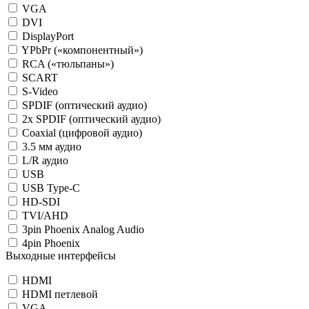
VGA
DVI
DisplayPort
YPbPr («компонентный»)
RCA («тюльпаны»)
SCART
S-Video
SPDIF (оптический аудио)
2x SPDIF (оптический аудио)
Coaxial (цифровой аудио)
3.5 мм аудио
L/R аудио
USB
USB Type-C
HD-SDI
TVI/AHD
3pin Phoenix Analog Audio
4pin Phoenix
Выходные интерфейсы
HDMI
HDMI петлевой
VGA