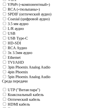
YPbPr («компонентный»)
RCA («тюльпаны»)
SPDIF (оптический аудио)
Coaxial (цифровой аудио)
3.5 мм аудио
L/R аудио
USB
USB Type-C
HD-SDI
RCA Аудио
3x 3.5мм аудио
Ethernet
TVI/AHD
3pin Phoenix Analog Audio
4pin Phoenix
5pin Phoenix Analog Audio
Среда передачи
UTP ("Витая пара")
Коаксиальный кабель
Оптический кабель
HDMI кабель