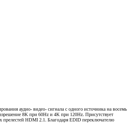
ования аудио- видео- сигнала с одного источника на восемь
разрешение 8K при 60Hz и 4K при 120Hz. Присутствует
х прелестей HDMI 2.1. Благодаря EDID переключателю