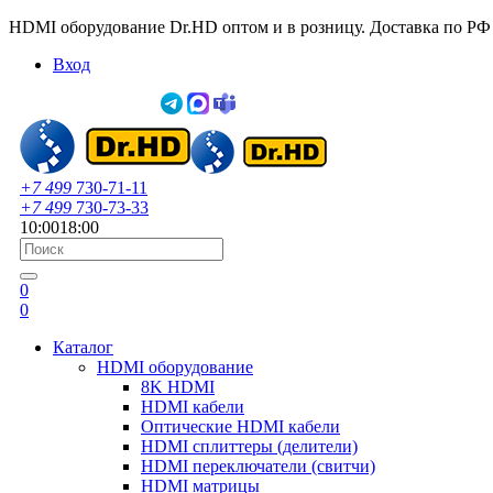
HDMI оборудование Dr.HD оптом и в розницу. Доставка по РФ
Вход
+7 499
730-71-11
+7 499
730-73-33
10:00
18:00
0
0
Каталог
HDMI оборудование
8K HDMI
HDMI кабели
Оптические HDMI кабели
HDMI сплиттеры (делители)
HDMI переключатели (свитчи)
HDMI матрицы