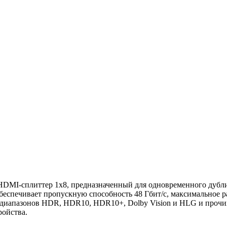
HDMI-сплиттер 1x8, предназначенный для одновременного дублир
беспечивает пропускную способность 48 Гбит/с, максимальное 
 диапазонов HDR, HDR10, HDR10+, Dolby Vision и HLG и прочи
ройства.