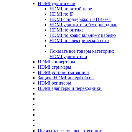
HDMI удлинители
HDMI по витой паре
HDMI по IP
HDMI с поддержкой HDBaseT
HDMI удлинители беспроводные
HDMI по оптике
HDMI по коаксиальному кабелю
HDMI по электрической сети
Показать все товары категории:
HDMI удлинители
HDMI конвертеры
HDMI стримеры
HDMI устройства записи
Защита HDMI интерфейсов
HDMI репитеры
HDMI адаптеры и переходники
Показать все товары категории: