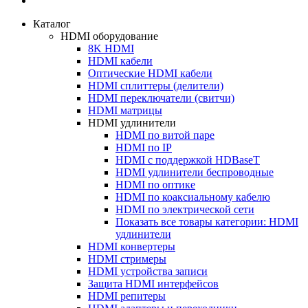
Каталог
HDMI оборудование
8K HDMI
HDMI кабели
Оптические HDMI кабели
HDMI сплиттеры (делители)
HDMI переключатели (свитчи)
HDMI матрицы
HDMI удлинители
HDMI по витой паре
HDMI по IP
HDMI с поддержкой HDBaseT
HDMI удлинители беспроводные
HDMI по оптике
HDMI по коаксиальному кабелю
HDMI по электрической сети
Показать все товары категории: HDMI
удлинители
HDMI конвертеры
HDMI стримеры
HDMI устройства записи
Защита HDMI интерфейсов
HDMI репитеры