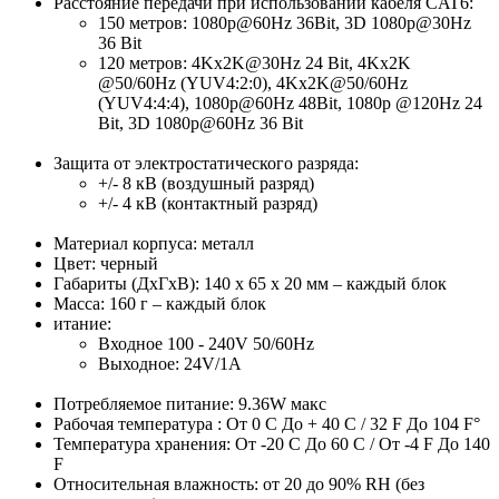
Расстояние передачи при использовании кабеля CAT6:
150 метров: 1080p@60Hz 36Bit, 3D 1080p@30Hz
36 Bit
120 метров: 4Kx2K@30Hz 24 Bit, 4Kx2K
@50/60Hz (YUV4:2:0), 4Kx2K@50/60Hz
(YUV4:4:4), 1080p@60Hz 48Bit, 1080p @120Hz 24
Bit, 3D 1080p@60Hz 36 Bit
Защита от электростатического разряда:
+/- 8 кВ (воздушный разряд)
+/- 4 кВ (контактный разряд)
Материал корпуса: металл
Цвет: черный
Габариты (ДхГхВ): 140 х 65 х 20 мм – каждый блок
Масса: 160 г – каждый блок
итание:
Входное 100 - 240V 50/60Hz
Выходное: 24V/1A
Потребляемое питание: 9.36W макс
Рабочая температура : От 0 C До + 40 C / 32 F До 104 F°
Температура хранения: От -20 C До 60 C / От -4 F До 140
F
Относительная влажность: от 20 до 90% RH (без