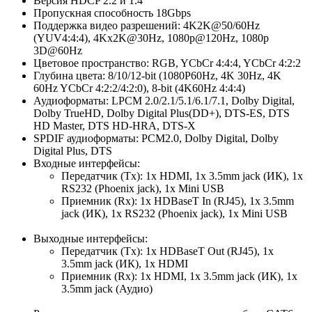
Версия HDCP 2.2 и 1.4
Пропускная способность 18Gbps
Поддержка видео разрешений: 4K2K@50/60Hz
(YUV4:4:4), 4Kx2K@30Hz, 1080p@120Hz, 1080p
3D@60Hz
Цветовое пространство: RGB, YCbCr 4:4:4, YCbCr 4:2:2
Глубина цвета: 8/10/12-bit (1080P60Hz, 4K 30Hz, 4K
60Hz YCbCr 4:2:2/4:2:0), 8-bit (4K60Hz 4:4:4)
Аудиоформаты: LPCM 2.0/2.1/5.1/6.1/7.1, Dolby Digital,
Dolby TrueHD, Dolby Digital Plus(DD+), DTS-ES, DTS
HD Master, DTS HD-HRA, DTS-X
SPDIF аудиоформаты: PCM2.0, Dolby Digital, Dolby
Digital Plus, DTS
Входные интерфейсы:
Передатчик (Tx): 1x HDMI, 1x 3.5mm jack (ИК), 1x
RS232 (Phoenix jack), 1x Mini USB
Приемник (Rx): 1x HDBaseT In (RJ45), 1x 3.5mm
jack (ИК), 1x RS232 (Phoenix jack), 1x Mini USB
Выходные интерфейсы:
Передатчик (Tx): 1x HDBaseT Out (RJ45), 1x
3.5mm jack (ИК), 1x HDMI
Приемник (Rx): 1x HDMI, 1x 3.5mm jack (ИК), 1x
3.5mm jack (Аудио)