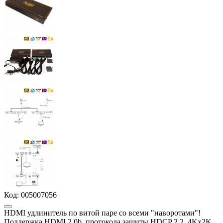
Код:
005007056
HDMI удлинитель по витой паре со всеми "наворотами"!
Поддержка HDMI 2.0b, протокола защиты HDCP 2.2, 4Kx2K