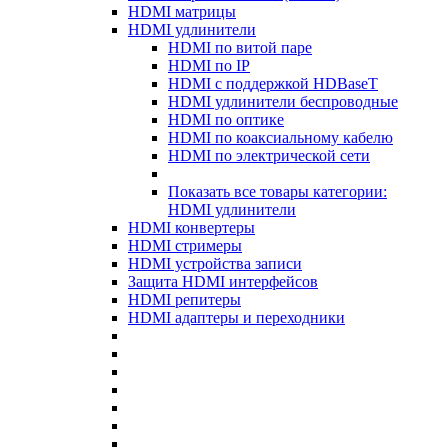
HDMI матрицы
HDMI удлинители
HDMI по витой паре
HDMI по IP
HDMI с поддержкой HDBaseT
HDMI удлинители беспроводные
HDMI по оптике
HDMI по коаксиальному кабелю
HDMI по электрической сети
Показать все товары категории:
HDMI удлинители
HDMI конвертеры
HDMI стримеры
HDMI устройства записи
Защита HDMI интерфейсов
HDMI репитеры
HDMI адаптеры и переходники