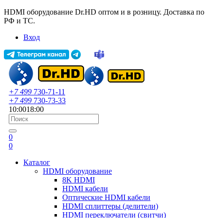
HDMI оборудование Dr.HD оптом и в розницу. Доставка по
РФ и ТС.
Вход
+7 499
730-71-11
+7 499
730-73-33
10:00
18:00
0
0
Каталог
HDMI оборудование
8K HDMI
HDMI кабели
Оптические HDMI кабели
HDMI сплиттеры (делители)
HDMI переключатели (свитчи)