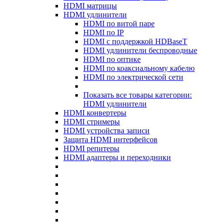
HDMI матрицы
HDMI удлинители
HDMI по витой паре
HDMI по IP
HDMI с поддержкой HDBaseT
HDMI удлинители беспроводные
HDMI по оптике
HDMI по коаксиальному кабелю
HDMI по электрической сети
Показать все товары категории:
HDMI удлинители
HDMI конвертеры
HDMI стримеры
HDMI устройства записи
Защита HDMI интерфейсов
HDMI репитеры
HDMI адаптеры и переходники