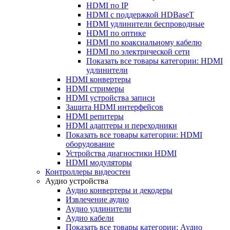
HDMI по IP
HDMI с поддержкой HDBaseT
HDMI удлинители беспроводные
HDMI по оптике
HDMI по коаксиальному кабелю
HDMI по электрической сети
Показать все товары категории: HDMI
удлинители
HDMI конвертеры
HDMI стримеры
HDMI устройства записи
Защита HDMI интерфейсов
HDMI репитеры
HDMI адаптеры и переходники
Показать все товары категории: HDMI
оборудование
Устройства диагностики HDMI
HDMI модуляторы
Контроллеры видеостен
Аудио устройства
Аудио конвертеры и декодеры
Извлечение аудио
Аудио удлинители
Аудио кабели
Показать все товары категории: Аудио