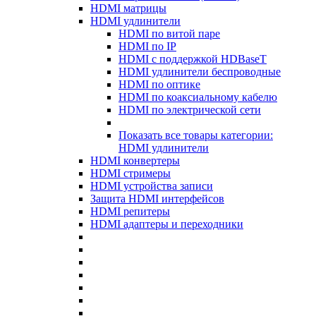
HDMI матрицы
HDMI удлинители
HDMI по витой паре
HDMI по IP
HDMI с поддержкой HDBaseT
HDMI удлинители беспроводные
HDMI по оптике
HDMI по коаксиальному кабелю
HDMI по электрической сети
Показать все товары категории:
HDMI удлинители
HDMI конвертеры
HDMI стримеры
HDMI устройства записи
Защита HDMI интерфейсов
HDMI репитеры
HDMI адаптеры и переходники