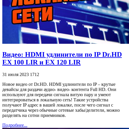
Видео: HDMI удлинители по IP Dr.HD
EX 100 LIR и EX 120 LIR
31 июля 2023
1712
Новое видео от Dr.HD. HDMI удлинители по IP – крутые
девайсы для раздачи аудио- видео- контента Full HD. Они
используют для передачи сигнала витую пару и умеют
интегрироваться в локальную сеть! Такие устройства
получают IP адрес в вашей локалке, после чего сигнал с
передатчика через обычные сетевые хабы/делители, можно
разделять на сотни приемников.
Подробнее...