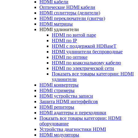
HDMI кабели
Оптические HDMI кабели
HDMI сплиттеры (делители)
HDMI переключатели (свитчи)
HDMI матрицы
HDMI удлинители
HDMI по витой паре
HDMI по IP
HDMI с поддержкой HDBaseT
HDMI удлинители беспроводные
HDMI по оптике
HDMI по коаксиальному кабелю
HDMI по электрической сети
Показать все товары категории: HDMI
удлинители
HDMI конвертеры
HDMI стримеры
HDMI устройства записи
Защита HDMI интерфейсов
HDMI репитеры
HDMI адаптеры и переходники
Показать все товары категории: HDMI
оборудование
Устройства диагностики HDMI
HDMI модуляторы