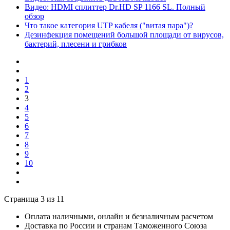
Видео: HDMI сплиттер Dr.HD SP 1166 SL. Полный
обзор
Что такое категория UTP кабеля ("витая пара")?
Дезинфекция помещений большой площади от вирусов,
бактерий, плесени и грибков
1
2
3
4
5
6
7
8
9
10
Страница 3 из 11
Оплата наличными, онлайн и безналичным расчетом
Доставка по России и странам Таможенного Союза