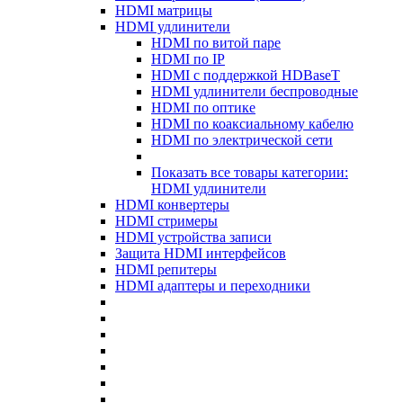
HDMI матрицы
HDMI удлинители
HDMI по витой паре
HDMI по IP
HDMI с поддержкой HDBaseT
HDMI удлинители беспроводные
HDMI по оптике
HDMI по коаксиальному кабелю
HDMI по электрической сети
Показать все товары категории:
HDMI удлинители
HDMI конвертеры
HDMI стримеры
HDMI устройства записи
Защита HDMI интерфейсов
HDMI репитеры
HDMI адаптеры и переходники