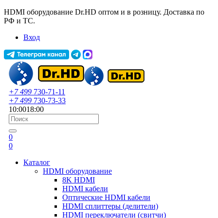
HDMI оборудование Dr.HD оптом и в розницу. Доставка по
РФ и ТС.
Вход
+7 499
730-71-11
+7 499
730-73-33
10:00
18:00
0
0
Каталог
HDMI оборудование
8K HDMI
HDMI кабели
Оптические HDMI кабели
HDMI сплиттеры (делители)
HDMI переключатели (свитчи)