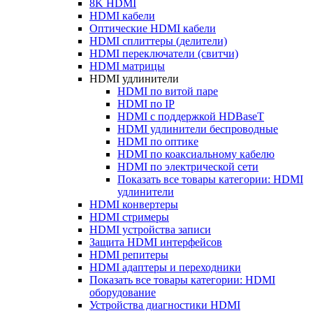
8K HDMI
HDMI кабели
Оптические HDMI кабели
HDMI сплиттеры (делители)
HDMI переключатели (свитчи)
HDMI матрицы
HDMI удлинители
HDMI по витой паре
HDMI по IP
HDMI с поддержкой HDBaseT
HDMI удлинители беспроводные
HDMI по оптике
HDMI по коаксиальному кабелю
HDMI по электрической сети
Показать все товары категории: HDMI
удлинители
HDMI конвертеры
HDMI стримеры
HDMI устройства записи
Защита HDMI интерфейсов
HDMI репитеры
HDMI адаптеры и переходники
Показать все товары категории: HDMI
оборудование
Устройства диагностики HDMI